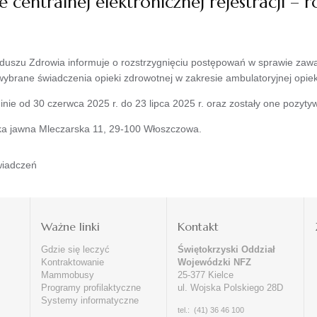
centralnej elektronicznej rejestracji – r
uszu Zdrowia informuje o rozstrzygnięciu postępowań w sprawie zawa
a wybrane świadczenia opieki zdrowotnej w zakresie ambulatoryjnej opi
nie od 30 czerwca 2025 r. do 23 lipca 2025 r. oraz zostały one pozyty
ka jawna Mleczarska 11, 29-100 Włoszczowa.
wiadczeń
i
Ważne linki
Kontakt
Gdzie się leczyć
Świętokrzyski Oddział
Kontraktowanie
Wojewódzki NFZ
Mammobusy
25-377 Kielce
Programy profilaktyczne
ul. Wojska Polskiego 28D
Systemy informatyczne
tel.: (41) 36 46 100