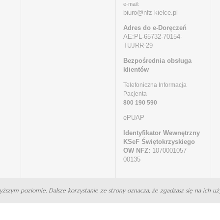
e-mail:
biuro@nfz-kielce.pl
Adres do e-Doręczeń
AE:PL-65732-70154-
TUJRR-29
Bezpośrednia obsługa
klientów
Telefoniczna Informacja
Pacjenta
800 190 590
ePUAP
Identyfikator Wewnętrzny
KSeF Świętokrzyskiego
OW NFZ:
1070001057-
00135
wyższym poziomie. Dalsze korzystanie ze strony oznacza, że zgadzasz się na ich uży