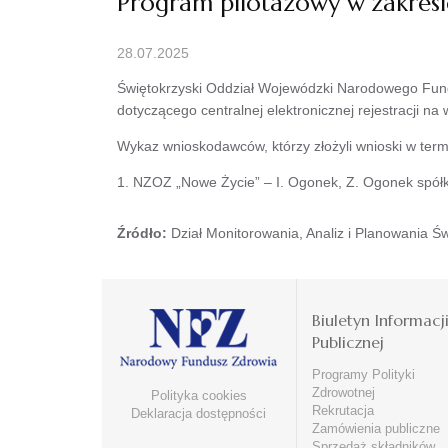
Program pilotażowy w zakresie 
28.07.2025
Świętokrzyski Oddział Wojewódzki Narodowego Fund
dotyczącego centralnej elektronicznej rejestracji n
Wykaz wnioskodawców, którzy złożyli wnioski w termi
1. NZOZ „Nowe Życie” – I. Ogonek, Z. Ogonek spół
Źródło:
Dział Monitorowania, Analiz i Planowania Ś
Biuletyn Informacj
Publicznej
Programy Polityki
Zdrowotnej
Polityka cookies
Rekrutacja
Deklaracja dostępności
Zamówienia publiczne
Sprzedaż składników