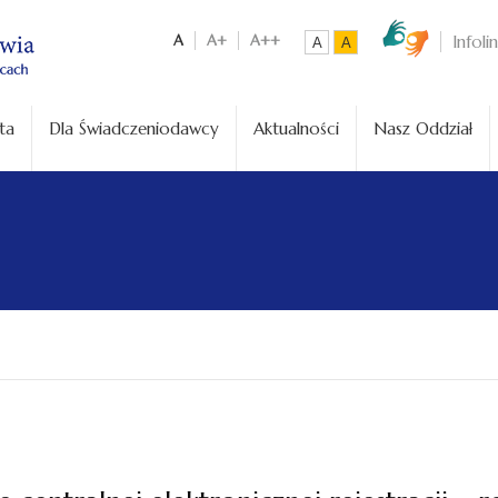
A
A+
A++
Infoli
A
A
ta
Dla Świadczeniodawcy
Aktualności
Nasz Oddział