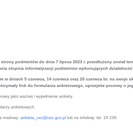
strony podmiotów do dnia 7 lipcca 2023 r. przedłużony został te
nia stopnia informatyzacji podmiotów wykonujących działalność 
re w dniach 5 czerwca, 14 czerwca oraz 20 czerwca br. na swoje 
rzymały link do formularza ankietowego, uprzejmie prosimy o je
awy jako ważnej i wypełnienie ankiety.
larzy ankietowych.
es mailowy:
ankieta_cez@cez.gov.pl
lub na infolinię: tel. 19 239.