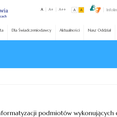
A
A+
A++
Infoli
A
A
ta
Dla Świadczeniodawcy
Aktualności
Nasz Oddział
informatyzacji podmiotów wykonujących d