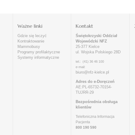
i
Ważne linki
Kontakt
Gdzie się leczyć
Świętokrzyski Oddział
Kontraktowanie
Wojewódzki NFZ
Mammobusy
25-377 Kielce
Programy profilaktyczne
ul. Wojska Polskiego 28D
Systemy informatyczne
tel.: (41) 36 46 100
e-mail:
biuro@nfz-kielce.pl
Adres do e-Doręczeń
AE:PL-65732-70154-
TUJRR-29
Bezpośrednia obsługa
klientów
Telefoniczna Informacja
Pacjenta
800 190 590