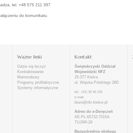
adza, tel. +48 575 211 397
ałączeniu do komunikatu.
i
Ważne linki
Kontakt
Gdzie się leczyć
Świętokrzyski Oddział
Kontraktowanie
Wojewódzki NFZ
Mammobusy
25-377 Kielce
Programy profilaktyczne
ul. Wojska Polskiego 28D
Systemy informatyczne
tel.: (41) 36 46 100
e-mail:
biuro@nfz-kielce.pl
Adres do e-Doręczeń
AE:PL-65732-70154-
TUJRR-29
Bezpośrednia obsługa