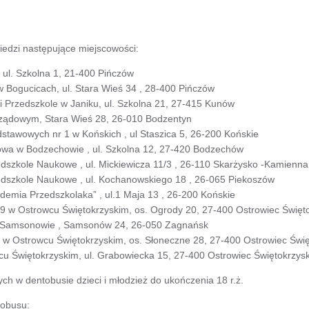
iedzi następujące miejscowości:
 ul. Szkolna 1, 21-400 Pińczów
 Bogucicach, ul. Stara Wieś 34 , 28-400 Pińczów
 Przedszkole w Janiku, ul. Szkolna 21, 27-415 Kunów
Rządowym, Stara Wieś 28, 26-010 Bodzentyn
stawowych nr 1 w Końskich , ul Staszica 5, 26-200 Końskie
owa w Bodzechowie , ul. Szkolna 12, 27-420 Bodzechów
edszkole Naukowe , ul. Mickiewicza 11/3 , 26-110 Skarżysko -Kamienna
edszkole Naukowe , ul. Kochanowskiego 18 , 26-065 Piekoszów
demia Przedszkolaka” , ul.1 Maja 13 , 26-200 Końskie
19 w Ostrowcu Świętokrzyskim, os. Ogrody 20, 27-400 Ostrowiec Święto
 w Samsonowie , Samsonów 24, 26-050 Zagnańsk
7 w Ostrowcu Świętokrzyskim, os. Słoneczne 28, 27-400 Ostrowiec Świę
cu Świętokrzyskim, ul. Grabowiecka 15, 27-400 Ostrowiec Świętokrzysk
h w dentobusie dzieci i młodzież do ukończenia 18 r.ż.
tobusu: