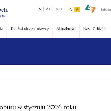
A
A+
A++
Infoli
A
A
ta
Dla Świadczeniodawcy
Aktualności
Nasz Oddział
busu w styczniu 2026 roku