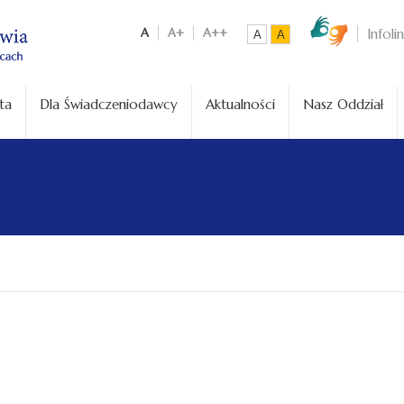
A
A+
A++
Infoli
A
A
ta
Dla Świadczeniodawcy
Aktualności
Nasz Oddział