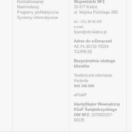
Kontraktowanie
Wojewódzki NFZ
Mammobusy
25-377 Kielce
Programy profilaktyczne
ul. Wojska Polskiego 28D
Systemy informatyczne
tel.: (41) 36 46 100
e-mail:
biuro@nfz-kielce.pl
Adres do e-Doręczeń
AE:PL-65732-70154-
TUJRR-29
Bezpośrednia obsługa
klientów
Telefoniczna Informacja
Pacjenta
800 190 590
ePUAP
Identyfikator Wewnętrzny
KSeF Świętokrzyskiego
OW NFZ:
1070001057-
00135