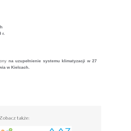
ch
 r.
czony
na uzupełnienie systemu klimatyzacji w 27
ia w Kielcach.
Zobacz także: