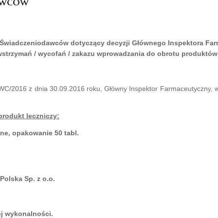
awców
 Świadczeniodawców dotyczący decyzji Głównego Inspektora Fa
wstrzymań / wycofań / zakazu wprowadzania do obrotu produktów
WC/2016 z dnia 30.09.2016 roku, Główny Inspektor Farmaceutyczny, ws
produkt leczniczy:
ne, opakowanie 50 tabl.
olska Sp. z o.o.
ej wykonalności.