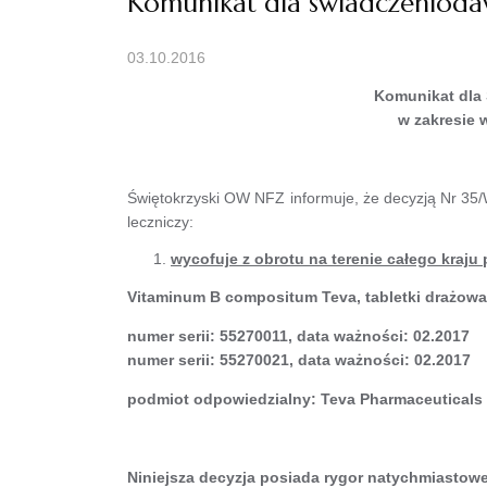
Komunikat dla świadczeniod
03.10.2016
Komunikat dla
w zakresie 
Świętokrzyski OW NFZ informuje, że decyzją Nr 35/
leczniczy:
wycofuje z obrotu na terenie całego kraju
Vitaminum B compositum Teva, tabletki drażowa
numer serii
: 55270011,
data ważności: 02.2017
numer serii
: 55270021,
data ważności: 02.2017
podmiot odpowiedzialny: Teva Pharmaceuticals P
Niniejsza decyzja posiada rygor natychmiastow