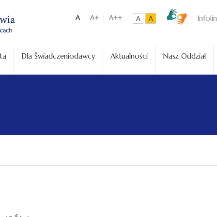
A
A+
A++
Infoli
A
A
ta
Dla Świadczeniodawcy
Aktualności
Nasz Oddział