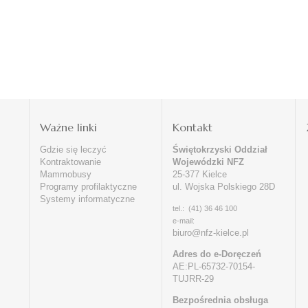
i
Ważne linki
Kontakt
Gdzie się leczyć
Świętokrzyski Oddział
Kontraktowanie
Wojewódzki NFZ
Mammobusy
25-377 Kielce
Programy profilaktyczne
ul. Wojska Polskiego 28D
Systemy informatyczne
tel.: (41) 36 46 100
e-mail:
biuro@nfz-kielce.pl
Adres do e-Doręczeń
AE:PL-65732-70154-
TUJRR-29
Bezpośrednia obsługa