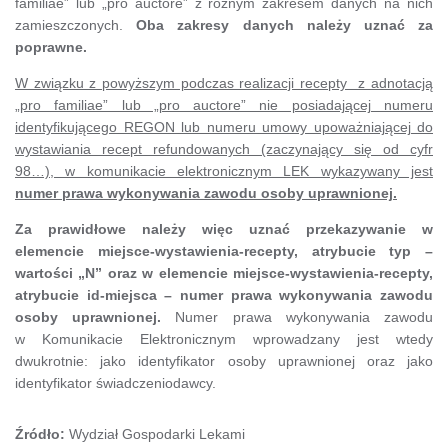
familiae” lub „pro auctore” z różnym zakresem danych na nich
zamieszczonych.
Oba zakresy danych należy uznać za
poprawne.
W związku z powyższym podczas realizacji recepty z adnotacją
„pro familiae” lub „pro auctore” nie posiadającej numeru
identyfikującego REGON lub numeru umowy upoważniającej do
wystawiania recept refundowanych (zaczynający się od cyfr
98…), w komunikacie elektronicznym LEK wykazywany jest
numer prawa wykonywania zawodu osoby uprawnionej.
Za prawidłowe należy więc uznać przekazywanie w
elemencie miejsce-wystawienia-recepty, atrybucie typ –
wartości „N” oraz w elemencie miejsce-wystawienia-recepty,
atrybucie id-miejsca – numer prawa wykonywania zawodu
osoby uprawnionej.
Numer prawa wykonywania zawodu
w Komunikacie Elektronicznym wprowadzany jest wtedy
dwukrotnie: jako identyfikator osoby uprawnionej oraz jako
identyfikator świadczeniodawcy.
Źródło:
Wydział Gospodarki Lekami