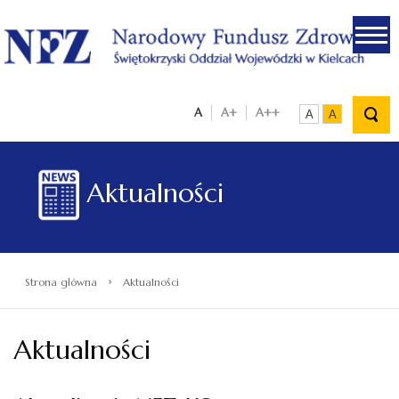
.
A
A+
A++
A
A
Aktualności
›
Strona główna
Aktualności
Aktualności