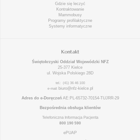
Gdzie się leczyć
Kontraktowanie
Mammobusy
Programy profilaktyczne
Systemy informatyczne
Kontakt
Świętokrzyski Oddział Wojewódzki NFZ
25-377 Kielce
ul. Wojska Polskiego 28D
tel.: (41) 36 46 100
biuro@nfz-kielce.pl
e-mail:
Adres do e-Doręczeń
AE:PL-65732-70154-TUJRR-29
Bezpośrednia obsługa klientów
Telefoniczna Informacja Pacjenta
800 190 590
ePUAP