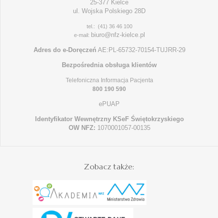
25-377 Kielce
ul. Wojska Polskiego 28D
tel.: (41) 36 46 100
biuro@nfz-kielce.pl
e-mail:
Adres do e-Doręczeń
AE:PL-65732-70154-TUJRR-29
Bezpośrednia obsługa klientów
Telefoniczna Informacja Pacjenta
800 190 590
ePUAP
Identyfikator Wewnętrzny KSeF Świętokrzyskiego
OW NFZ:
1070001057-00135
Zobacz także: