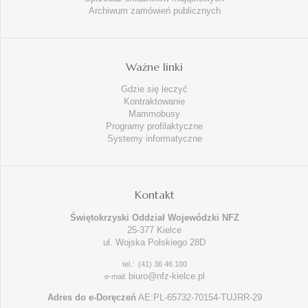
Archiwum zamówień publicznych
Ważne linki
Gdzie się leczyć
Kontraktowanie
Mammobusy
Programy profilaktyczne
Systemy informatyczne
Kontakt
Świętokrzyski Oddział Wojewódzki NFZ
25-377 Kielce
ul. Wojska Polskiego 28D
tel.: (41) 36 46 100
biuro@nfz-kielce.pl
e-mail:
Adres do e-Doręczeń
AE:PL-65732-70154-TUJRR-29