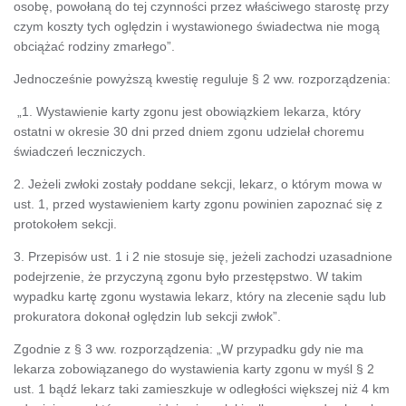
osobę, powołaną do tej czynności przez właściwego starostę przy
czym koszty tych oględzin i wystawionego świadectwa nie mogą
obciążać rodziny zmarłego”.
Jednocześnie powyższą kwestię reguluje § 2 ww. rozporządzenia:
„1. Wystawienie karty zgonu jest obowiązkiem lekarza, który
ostatni w okresie 30 dni przed dniem zgonu udzielał choremu
świadczeń leczniczych.
2. Jeżeli zwłoki zostały poddane sekcji, lekarz, o którym mowa w
ust. 1, przed wystawieniem karty zgonu powinien zapoznać się z
protokołem sekcji.
3. Przepisów ust. 1 i 2 nie stosuje się, jeżeli zachodzi uzasadnione
podejrzenie, że przyczyną zgonu było przestępstwo. W takim
wypadku kartę zgonu wystawia lekarz, który na zlecenie sądu lub
prokuratora dokonał oględzin lub sekcji zwłok”.
Zgodnie z § 3 ww. rozporządzenia: „W przypadku gdy nie ma
lekarza zobowiązanego do wystawienia karty zgonu w myśl § 2
ust. 1 bądź lekarz taki zamieszkuje w odległości większej niż 4 km