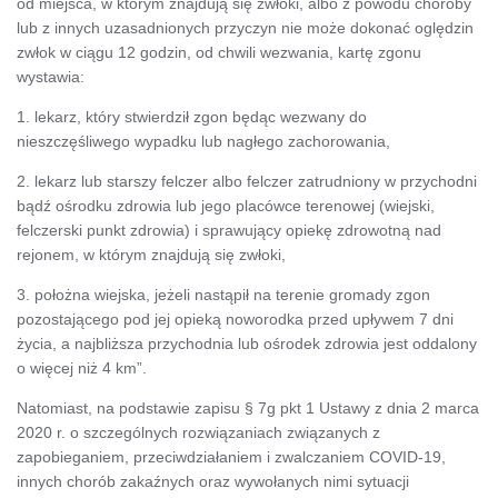
od miejsca, w którym znajdują się zwłoki, albo z powodu choroby
lub z innych uzasadnionych przyczyn nie może dokonać oględzin
zwłok w ciągu 12 godzin, od chwili wezwania, kartę zgonu
wystawia:
1. lekarz, który stwierdził zgon będąc wezwany do
nieszczęśliwego wypadku lub nagłego zachorowania,
2. lekarz lub starszy felczer albo felczer zatrudniony w przychodni
bądź ośrodku zdrowia lub jego placówce terenowej (wiejski,
felczerski punkt zdrowia) i sprawujący opiekę zdrowotną nad
rejonem, w którym znajdują się zwłoki,
3. położna wiejska, jeżeli nastąpił na terenie gromady zgon
pozostającego pod jej opieką noworodka przed upływem 7 dni
życia, a najbliższa przychodnia lub ośrodek zdrowia jest oddalony
o więcej niż 4 km”.
Natomiast, na podstawie zapisu § 7g pkt 1 Ustawy z dnia 2 marca
2020 r. o szczególnych rozwiązaniach związanych z
zapobieganiem, przeciwdziałaniem i zwalczaniem COVID-19,
innych chorób zakaźnych oraz wywołanych nimi sytuacji