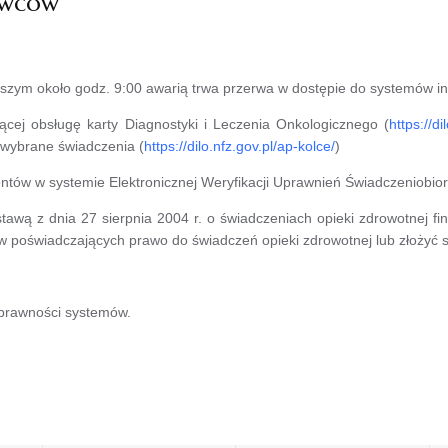
awców
iejszym około godz. 9:00 awarią trwa przerwa w dostępie do systemów i
jącej obsługę karty Diagnostyki i Leczenia Onkologicznego (
https://di
 wybrane świadczenia (
https://dilo.nfz.gov.pl/ap-kolce/
)
entów w systemie Elektronicznej Weryfikacji Uprawnień Świadczeniobi
tawą z dnia 27 sierpnia 2004 r. o świadczeniach opieki zdrowotnej f
w poświadczających prawo do świadczeń opieki zdrowotnej lub złożyć 
prawności systemów.