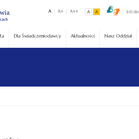
A
A+
A++
Infoli
A
A
ta
Dla Świadczeniodawcy
Aktualności
Nasz Oddział