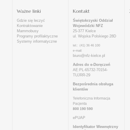
i
Ważne linki
Kontakt
Gdzie się leczyć
Świętokrzyski Oddział
Kontraktowanie
Wojewódzki NFZ
Mammobusy
25-377 Kielce
Programy profilaktyczne
ul. Wojska Polskiego 28D
Systemy informatyczne
tel.: (41) 36 46 100
e-mail:
biuro@nfz-kielce.pl
Adres do e-Doręczeń
AE:PL-65732-70154-
TUJRR-29
Bezpośrednia obsługa
klientów
Telefoniczna Informacja
Pacjenta
800 190 590
ePUAP
Identyfikator Wewnętrzny