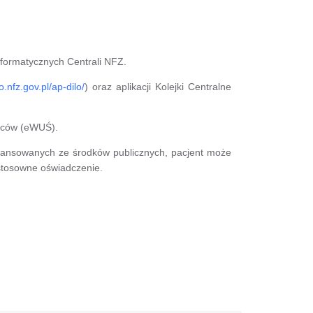
nformatycznych Centrali NFZ.
lo.nfz.gov.pl/ap-dilo/
) oraz aplikacji Kolejki Centralne
orców (eWUŚ).
inansowanych ze środków publicznych, pacjent może
stosowne oświadczenie.