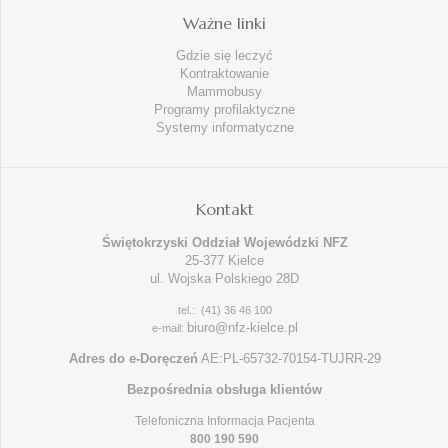
Ważne linki
Gdzie się leczyć
Kontraktowanie
Mammobusy
Programy profilaktyczne
Systemy informatyczne
Kontakt
Świętokrzyski Oddział Wojewódzki NFZ
25-377 Kielce
ul. Wojska Polskiego 28D
tel.: (41) 36 46 100
biuro@nfz-kielce.pl
e-mail:
Adres do e-Doręczeń
AE:PL-65732-70154-TUJRR-29
Bezpośrednia obsługa klientów
Telefoniczna Informacja Pacjenta
800 190 590