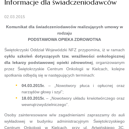
Informacje dla świadczeniodawców
02.03.2015
Komunikat dla świadczeniodawców realizujących umowy w
rodzaju
PODSTAWOWA OPIEKA ZDROWOTNA
Świętokrzyski Oddział Wojewódzki NFZ przypomina, iż w ramach
cyklu szkoleń dotyczących tzw. wrażliwości onkologicznej
dla lekarzy podstawowej opieki zdrowotnej
, organizowanym
przez Świętokrzyskie Centrum Onkologii w Kielcach, kolejne
spotkania odbędą się w następujących terminach:
04.03.2015r.
– „Nowotwory płuca i opłucnej oraz
narządów głowy i szyi”;
18.03.2015r.
– „Nowotwory układu krwiotwórczego oraz
wewnątrzwydzielniczego”.
Osoby zainteresowane w/w zagadnieniami zapraszamy do auli
wykładowej w budynku administracyjnym Świętokrzyskiego
Centrum Onkologii w Kielcach, przy ul. Artwińskiego 3C.