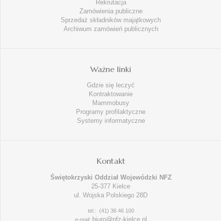
Rekrutacja
Zamówienia publiczne
Sprzedaż składników majątkowych
Archiwum zamówień publicznych
Ważne linki
Gdzie się leczyć
Kontraktowanie
Mammobusy
Programy profilaktyczne
Systemy informatyczne
Kontakt
Świętokrzyski Oddział Wojewódzki NFZ
25-377 Kielce
ul. Wojska Polskiego 28D
tel.: (41) 36 46 100
biuro@nfz-kielce.pl
e-mail: