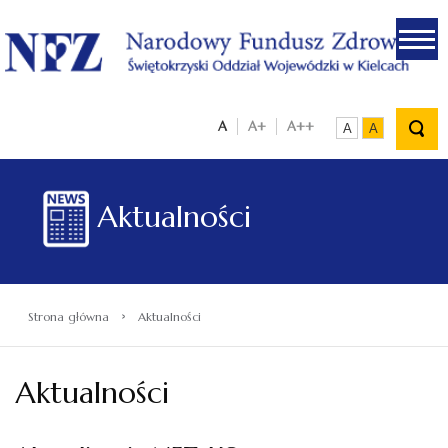
.
A
A+
A++
A
A
Aktualności
›
Strona główna
Aktualności
Aktualności