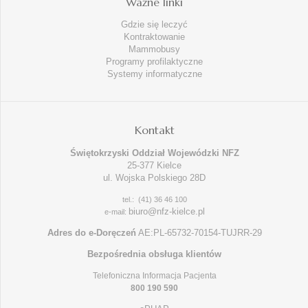
Ważne linki
Gdzie się leczyć
Kontraktowanie
Mammobusy
Programy profilaktyczne
Systemy informatyczne
Kontakt
Świętokrzyski Oddział Wojewódzki NFZ
25-377 Kielce
ul. Wojska Polskiego 28D
tel.: (41) 36 46 100
biuro@nfz-kielce.pl
e-mail:
Adres do e-Doręczeń
AE:PL-65732-70154-TUJRR-29
Bezpośrednia obsługa klientów
Telefoniczna Informacja Pacjenta
800 190 590