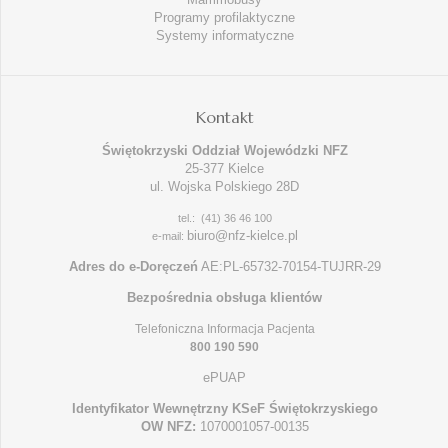
Programy profilaktyczne
Systemy informatyczne
Kontakt
Świętokrzyski Oddział Wojewódzki NFZ
25-377 Kielce
ul. Wojska Polskiego 28D
tel.: (41) 36 46 100
biuro@nfz-kielce.pl
e-mail:
Adres do e-Doręczeń
AE:PL-65732-70154-TUJRR-29
Bezpośrednia obsługa klientów
Telefoniczna Informacja Pacjenta
800 190 590
ePUAP
Identyfikator Wewnętrzny KSeF Świętokrzyskiego
OW NFZ:
1070001057-00135