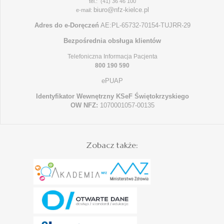
tel.: (41) 36 46 100
biuro@nfz-kielce.pl
e-mail:
Adres do e-Doręczeń
AE:PL-65732-70154-TUJRR-29
Bezpośrednia obsługa klientów
Telefoniczna Informacja Pacjenta
800 190 590
ePUAP
Identyfikator Wewnętrzny KSeF Świętokrzyskiego
OW NFZ:
1070001057-00135
Zobacz także: