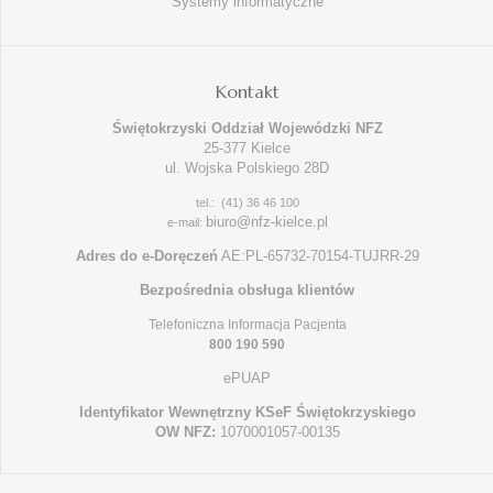
Systemy informatyczne
Kontakt
Świętokrzyski Oddział Wojewódzki NFZ
25-377 Kielce
ul. Wojska Polskiego 28D
tel.: (41) 36 46 100
biuro@nfz-kielce.pl
e-mail:
Adres do e-Doręczeń
AE:PL-65732-70154-TUJRR-29
Bezpośrednia obsługa klientów
Telefoniczna Informacja Pacjenta
800 190 590
ePUAP
Identyfikator Wewnętrzny KSeF Świętokrzyskiego
OW NFZ:
1070001057-00135