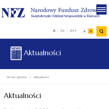
.
A
A+
A++
A
A
Aktualności
›
Strona główna
Aktualności
Aktualności