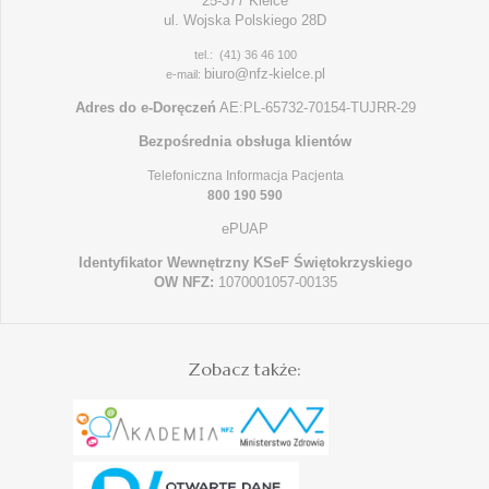
25-377 Kielce
ul. Wojska Polskiego 28D
tel.: (41) 36 46 100
biuro@nfz-kielce.pl
e-mail:
Adres do e-Doręczeń
AE:PL-65732-70154-TUJRR-29
Bezpośrednia obsługa klientów
Telefoniczna Informacja Pacjenta
800 190 590
ePUAP
Identyfikator Wewnętrzny KSeF Świętokrzyskiego
OW NFZ:
1070001057-00135
Zobacz także: