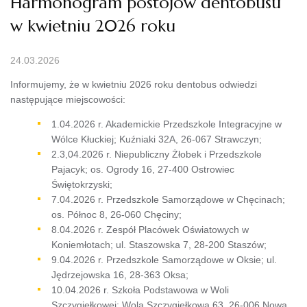
Harmonogram postojów dentobusu
w kwietniu 2026 roku
24.03.2026
Informujemy, że w kwietniu 2026 roku dentobus odwiedzi
następujące miejscowości:
1.04.2026 r. Akademickie Przedszkole Integracyjne w
Wólce Kłuckiej; Kuźniaki 32A, 26-067 Strawczyn;
2.3,04.2026 r. Niepubliczny Żłobek i Przedszkole
Pajacyk; os. Ogrody 16, 27-400 Ostrowiec
Świętokrzyski;
7.04.2026 r. Przedszkole Samorządowe w Chęcinach;
os. Północ 8, 26-060 Chęciny;
8.04.2026 r. Zespół Placówek Oświatowych w
Koniemłotach; ul. Staszowska 7, 28-200 Staszów;
9.04.2026 r. Przedszkole Samorządowe w Oksie; ul.
Jędrzejowska 16, 28-363 Oksa;
10.04.2026 r. Szkoła Podstawowa w Woli
Szczygiełkowej; Wola Szczygiełkowa 63, 26-006 Nowa