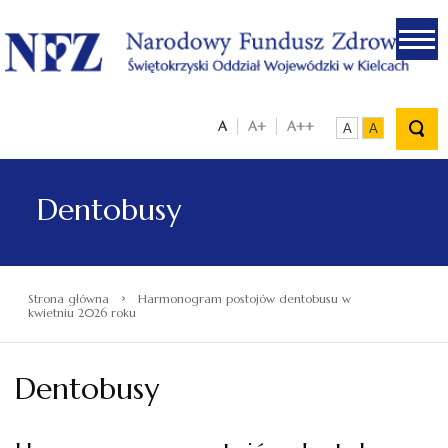
.
A
A+
A++
A
A
Dentobusy
›
Strona główna
Harmonogram postojów dentobusu w
kwietniu 2026 roku
Dentobusy