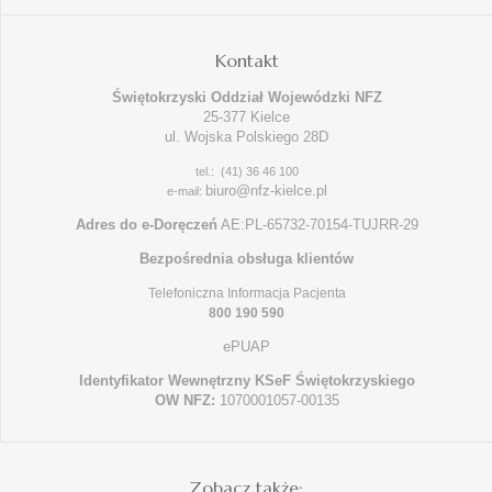
Kontakt
Świętokrzyski Oddział Wojewódzki NFZ
25-377 Kielce
ul. Wojska Polskiego 28D
tel.: (41) 36 46 100
biuro@nfz-kielce.pl
e-mail:
Adres do e-Doręczeń
AE:PL-65732-70154-TUJRR-29
Bezpośrednia obsługa klientów
Telefoniczna Informacja Pacjenta
800 190 590
ePUAP
Identyfikator Wewnętrzny KSeF Świętokrzyskiego
OW NFZ:
1070001057-00135
Zobacz także: