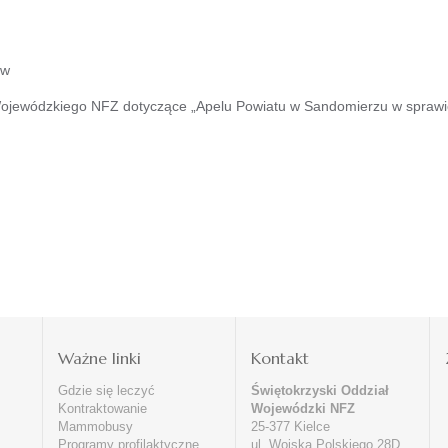
ów
ojewódzkiego NFZ dotyczące „Apelu Powiatu w Sandomierzu w sprawie t
i
Ważne linki
Kontakt
Gdzie się leczyć
Świętokrzyski Oddział
Kontraktowanie
Wojewódzki NFZ
Mammobusy
25-377 Kielce
Programy profilaktyczne
ul. Wojska Polskiego 28D