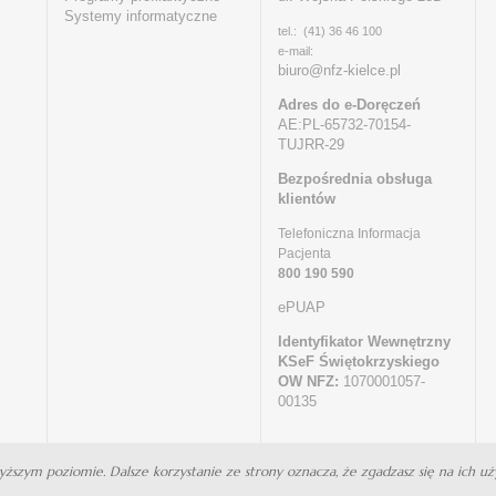
Systemy informatyczne
tel.: (41) 36 46 100
e-mail:
biuro@nfz-kielce.pl
Adres do e-Doręczeń
AE:PL-65732-70154-
TUJRR-29
Bezpośrednia obsługa
klientów
Telefoniczna Informacja
Pacjenta
800 190 590
ePUAP
Identyfikator Wewnętrzny
KSeF Świętokrzyskiego
OW NFZ:
1070001057-
00135
wyższym poziomie. Dalsze korzystanie ze strony oznacza, że zgadzasz się na ich uży