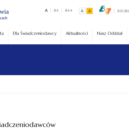
A
A+
A++
Infoli
A
A
ta
Dla Świadczeniodawcy
Aktualności
Nasz Oddział
wiadczeniodawców