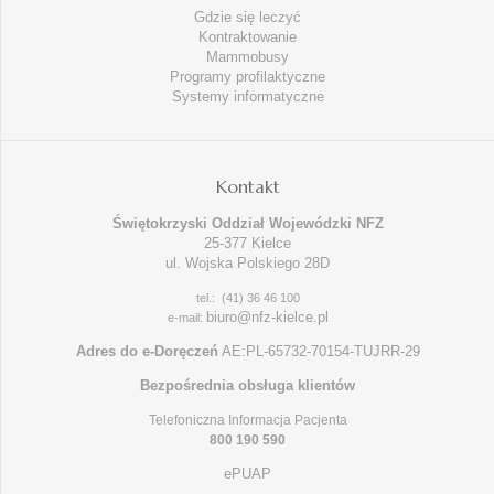
Gdzie się leczyć
Kontraktowanie
Mammobusy
Programy profilaktyczne
Systemy informatyczne
Kontakt
Świętokrzyski Oddział Wojewódzki NFZ
25-377 Kielce
ul. Wojska Polskiego 28D
tel.: (41) 36 46 100
biuro@nfz-kielce.pl
e-mail:
Adres do e-Doręczeń
AE:PL-65732-70154-TUJRR-29
Bezpośrednia obsługa klientów
Telefoniczna Informacja Pacjenta
800 190 590
ePUAP