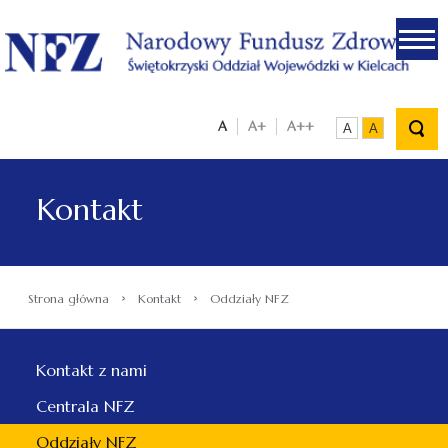
.
A
A+
A++
A
A
Kontakt
›
›
Strona główna
Kontakt
Oddziały NFZ
Kontakt z nami
Centrala NFZ
Oddziały NFZ