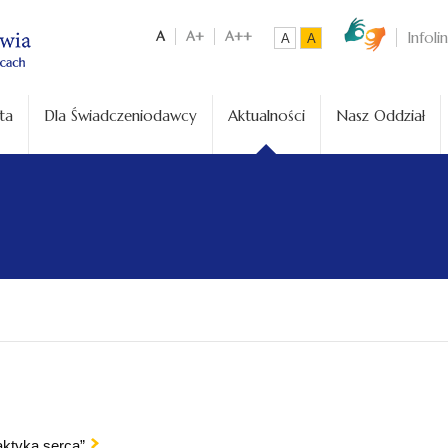
A
A+
A++
Infoli
A
A
ta
Dla Świadczeniodawcy
Aktualności
Nasz Oddział
laktyka serca”