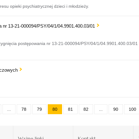
esu opieki psychiatrycznej dzieci i młodzieży.
ia nr 13-21-000094/PSY/04/1/04.9901.400.03/01
zygnięcia postępowania nr 13-21-000094/PSY/04/1/04.9901.400.03/0
szczowych
...
78
79
80
81
82
...
90
100
i
Ważne linki
Kontakt