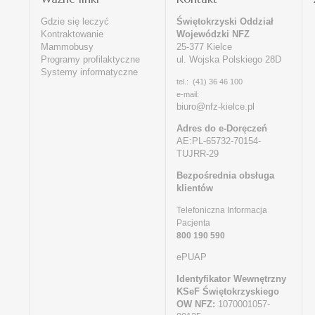
Gdzie się leczyć
Świętokrzyski Oddział
Kontraktowanie
Wojewódzki NFZ
Mammobusy
25-377 Kielce
Programy profilaktyczne
ul. Wojska Polskiego 28D
Systemy informatyczne
tel.: (41) 36 46 100
e-mail:
biuro@nfz-kielce.pl
Adres do e-Doręczeń
AE:PL-65732-70154-
TUJRR-29
Bezpośrednia obsługa
klientów
Telefoniczna Informacja
Pacjenta
800 190 590
ePUAP
Identyfikator Wewnętrzny
KSeF Świętokrzyskiego
OW NFZ:
1070001057-