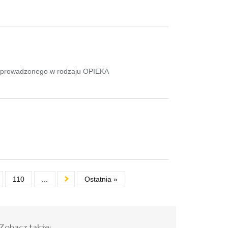
1 prowadzonego w rodzaju OPIEKA
110
...
Ostatnia »
Zobacz także: