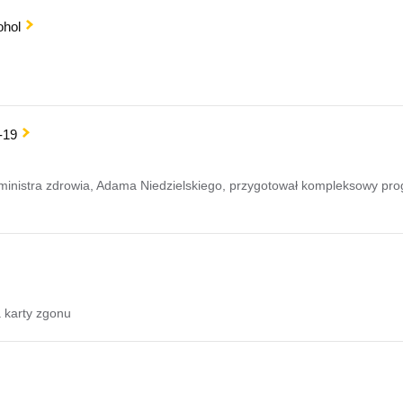
ohol
-19
istra zdrowia, Adama Niedzielskiego, przygotował kompleksowy progra
 karty zgonu