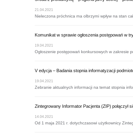
21.04.2021
Nieleczona próchnica ma olbrzymi wpływ na stan cał
Komunikat w sprawie ogłoszenia postępowań w tryb
19.04.2021
Ogłoszenie postępowań konkursowych w zakresie p
V edycja – Badania stopnia informatyzacji podmio
19.04.2021
Zebranie aktualnych informacji na temat stopnia inf
Zintegrowany Informator Pacjenta (ZIP) połączył 
14.04.2021
Od 1 maja 2021 r. dotychczasowi użytkownicy Zinteg