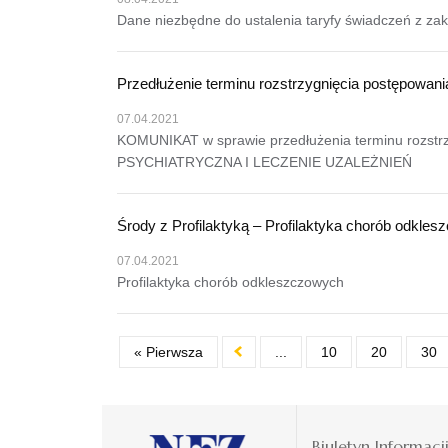
Dane niezbędne do ustalenia taryfy świadczeń z zakr
Przedłużenie terminu rozstrzygnięcia postępowan
07.04.2021
KOMUNIKAT w sprawie przedłużenia terminu rozstr
PSYCHIATRYCZNA I LECZENIE UZALEŻNIEŃ
Środy z Profilaktyką – Profilaktyka chorób odkle
07.04.2021
Profilaktyka chorób odkleszczowych
« Pierwsza
...
10
20
30
Biuletyn Informacj