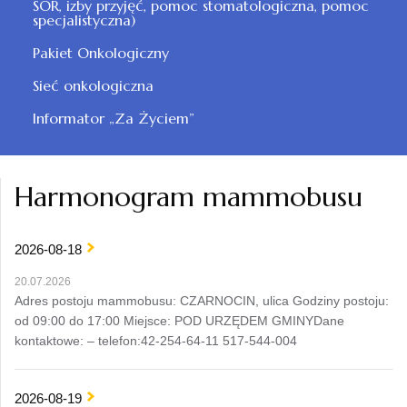
SOR, izby przyjęć, pomoc stomatologiczna, pomoc
specjalistyczna)
Pakiet Onkologiczny
Sieć onkologiczna
Informator „Za Życiem”
Harmonogram mammobusu
2026-08-18
20.07.2026
Adres postoju mammobusu: CZARNOCIN, ulica Godziny postoju:
od 09:00 do 17:00 Miejsce: POD URZĘDEM GMINYDane
kontaktowe: – telefon:42-254-64-11 517-544-004
2026-08-19