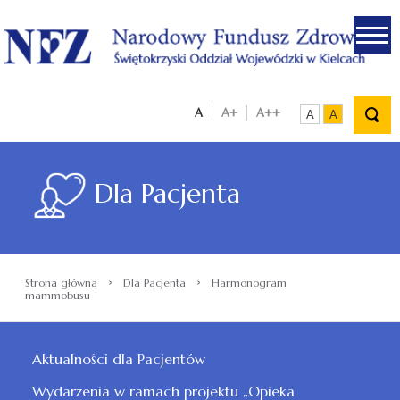
.
A
A+
A++
A
A
Dla Pacjenta
›
›
Strona główna
Dla Pacjenta
Harmonogram
mammobusu
Aktualności dla Pacjentów
Wydarzenia w ramach projektu „Opieka