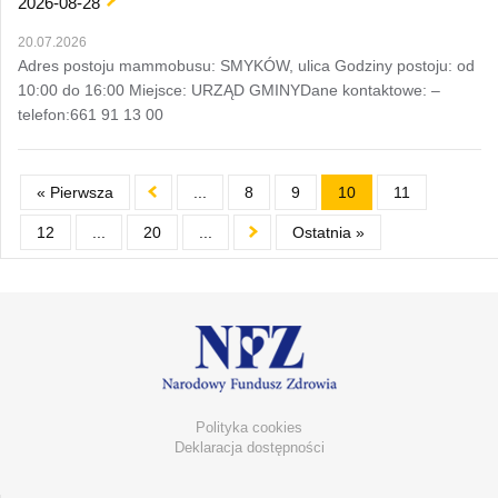
2026-08-28
20.07.2026
Adres postoju mammobusu: SMYKÓW, ulica Godziny postoju: od
10:00 do 16:00 Miejsce: URZĄD GMINYDane kontaktowe: –
telefon:661 91 13 00
« Pierwsza
...
8
9
10
11
12
...
20
...
Ostatnia »
Polityka cookies
Deklaracja dostępności