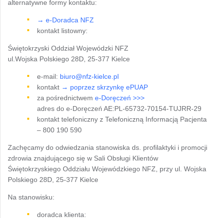
alternatywne formy kontaktu:
→
e-Doradca NFZ
kontakt listowny:
Świętokrzyski Oddział Wojewódzki NFZ
ul.Wojska Polskiego 28D, 25-377 Kielce
e-mail:
biuro@nfz-kielce.pl
kontakt
→
poprzez skrzynkę ePUAP
za pośrednictwem
e-Doręczeń >>>
adres do e-Doręczeń AE:PL-65732-70154-TUJRR-29
kontakt telefoniczny z Telefoniczną Informacją Pacjenta
– 800 190 590
Zachęcamy do odwiedzania stanowiska ds. profilaktyki i promocji
zdrowia znajdującego się w Sali Obsługi Klientów
Świętokrzyskiego Oddziału Wojewódzkiego NFZ, przy ul. Wojska
Polskiego 28D, 25-377 Kielce
Na stanowisku:
doradca klienta: