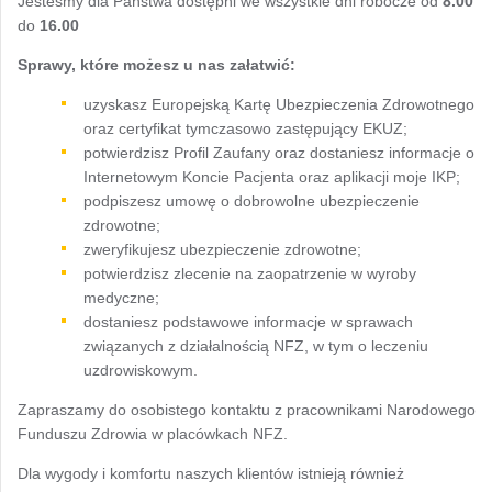
Jesteśmy dla Państwa dostępni we wszystkie dni robocze od
8.00
do
16.00
Sprawy, które możesz u nas załatwić:
uzyskasz Europejską Kartę Ubezpieczenia Zdrowotnego
oraz certyfikat tymczasowo zastępujący EKUZ;
potwierdzisz Profil Zaufany oraz dostaniesz informacje o
Internetowym Koncie Pacjenta oraz aplikacji moje IKP;
podpiszesz umowę o dobrowolne ubezpieczenie
zdrowotne;
zweryfikujesz ubezpieczenie zdrowotne;
potwierdzisz zlecenie na zaopatrzenie w wyroby
medyczne;
dostaniesz podstawowe informacje w sprawach
związanych z działalnością NFZ, w tym o leczeniu
uzdrowiskowym.
Zapraszamy do osobistego kontaktu z pracownikami Narodowego
Funduszu Zdrowia w placówkach NFZ.
Dla wygody i komfortu naszych klientów istnieją również