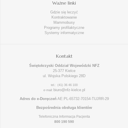
Ważne linki
Gdzie się leczyć
Kontraktowanie
Mammobusy
Programy profilaktyczne
Systemy informatyczne
Kontakt
Świętokrzyski Oddział Wojewódzki NFZ
25-377 Kielce
ul. Wojska Polskiego 28D
tel.: (41) 36 46 100
biuro@nfz-kielce.pl
e-mail:
Adres do e-Doręczeń
AE:PL-65732-70154-TUJRR-29
Bezpośrednia obsługa klientów
Telefoniczna Informacja Pacjenta
800 190 590