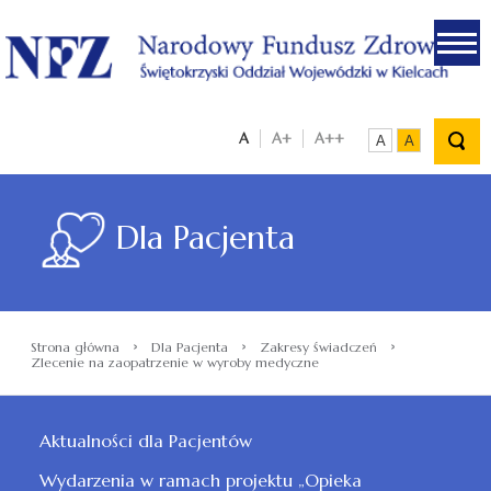
.
A
A+
A++
A
A
Dla Pacjenta
›
›
›
Strona główna
Dla Pacjenta
Zakresy świadczeń
Zlecenie na zaopatrzenie w wyroby medyczne
Aktualności dla Pacjentów
Wydarzenia w ramach projektu „Opieka