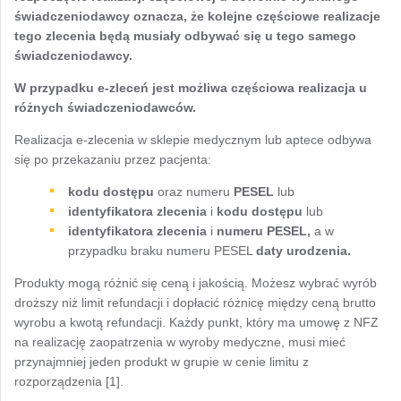
świadczeniodawcy oznacza, że kolejne częściowe realizacje
tego zlecenia będą musiały odbywać się u tego samego
świadczeniodawcy.
W przypadku e-zleceń jest możliwa częściowa realizacja u
różnych świadczeniodawców.
Realizacja e-zlecenia w sklepie medycznym lub aptece odbywa
się po przekazaniu przez pacjenta:
kodu dostępu
oraz numeru
PESEL
lub
identyfikatora zlecenia
i
kodu dostępu
lub
identyfikatora zlecenia
i
numeru PESEL,
a w
przypadku braku numeru PESEL
daty urodzenia.
Produkty mogą różnić się ceną i jakością. Możesz wybrać wyrób
droższy niż limit refundacji i dopłacić różnicę między ceną brutto
wyrobu a kwotą refundacji. Każdy punkt, który ma umowę z NFZ
na realizację zaopatrzenia w wyroby medyczne, musi mieć
przynajmniej jeden produkt w grupie w cenie limitu z
rozporządzenia [1].