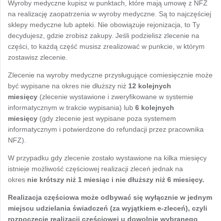
Wyroby medyczne kupisz w punktach, które mają umowę z NFZ
na realizację zaopatrzenia w wyroby medyczne. Są to najczęściej
sklepy medyczne lub apteki. Nie obowiązuje rejonizacja, to Ty
decydujesz, gdzie zrobisz zakupy. Jeśli podzielisz zlecenie na
części, to każdą część musisz zrealizować w punkcie, w którym
zostawisz zlecenie.
Zlecenie na wyroby medyczne przysługujące comiesięcznie może
być wypisane na okres nie dłuższy niż
12 kolejnych
miesięcy
(zlecenie wystawione i zweryfikowane w systemie
informatycznym w trakcie wypisania) lub
6 kolejnych
miesięcy
(gdy zlecenie jest wypisane poza systemem
informatycznym i potwierdzone do refundacji przez pracownika
NFZ).
W przypadku gdy zlecenie zostało wystawione na kilka miesięcy
istnieje możliwość częściowej realizacji zleceń jednak na
okres
nie krótszy niż 1 miesiąc i nie dłuższy niż 6 miesięcy.
Realizacja częściowa może odbywać się wyłącznie w jednym
miejscu udzielania świadczeń (za wyjątkiem e-zleceń), czyli
rozpoczęcie realizacji częściowej u dowolnie wybranego