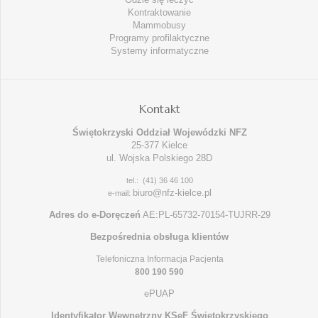
Kontraktowanie
Mammobusy
Programy profilaktyczne
Systemy informatyczne
Kontakt
Świętokrzyski Oddział Wojewódzki NFZ
25-377 Kielce
ul. Wojska Polskiego 28D
tel.: (41) 36 46 100
biuro@nfz-kielce.pl
e-mail:
Adres do e-Doręczeń
AE:PL-65732-70154-TUJRR-29
Bezpośrednia obsługa klientów
Telefoniczna Informacja Pacjenta
800 190 590
ePUAP
Identyfikator Wewnętrzny KSeF Świętokrzyskiego