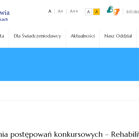
A
A+
A++
Infoli
A
A
ta
Dla Świadczeniodawcy
Aktualności
Nasz Oddział
ia postępowań konkursowych – Rehabilit