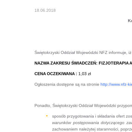
18.06.2018
K
Świętokrzyski Oddział Wojewódzki NFZ informuje, i
NAZWA ZAKRESU ŚWIADCZEŃ: FIZJOTERAPIA
CENA OCZEKIWANA :
1,03 zł
Ogłoszenia dostępne są na stronie
http://www.nfz-kie
Ponadto, Świętokrzyski Oddział Wojewódzki przypom
sposób przygotowania i składania ofert zo
warunków postępowania dotyczącego zawi
zachowaniem należytej staranności, poprz