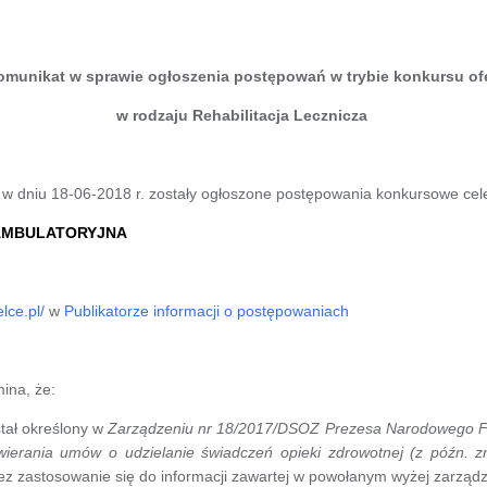
omunikat w sprawie ogłoszenia postępowań w trybie konkursu ofe
w rodzaju Rehabilitacja Lecznicza
ż w dniu 18-06-2018 r. zostały ogłoszone postępowania konkursowe cel
 AMBULATORYJNA
lce.pl/
w
Publikatorze informacji o postępowaniach
ina, że:
stał określony w
Zarządzeniu nr 18/2017/DSOZ Prezesa Narodowego Fu
erania umów o udzielanie świadczeń opieki zdrowotnej (z późn. z
ez zastosowanie się do informacji zawartej w powołanym wyżej zarządz