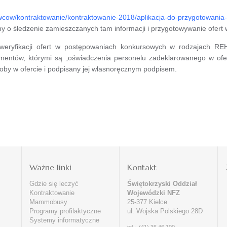
awcow/kontraktowanie/kontraktowanie-2018/aplikacja-do-przygotowania-
my o śledzenie zamieszczanych tam informacji i przygotowywanie ofert w 
eryfikacji ofert w postępowaniach konkursowych w rodzajach REH
mentów, którymi są „oświadczenia personelu zadeklarowanego w of
oby w ofercie i podpisany jej własnoręcznym podpisem.
i
Ważne linki
Kontakt
Gdzie się leczyć
Świętokrzyski Oddział
Kontraktowanie
Wojewódzki NFZ
Mammobusy
25-377 Kielce
Programy profilaktyczne
ul. Wojska Polskiego 28D
Systemy informatyczne