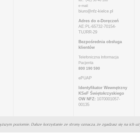
tel.: (41) 36 46 100
e-mail:
biuro@nfz-kielce.pl
Adres do e-Doręczeń
AE:PL-65732-70154-
TUJRR-29
Bezpośrednia obsługa
klientów
Telefoniczna Informacja
Pacjenta
800 190 590
ePUAP
Identyfikator Wewnętrzny
KSeF Świętokrzyskiego
OW NFZ:
1070001057-
00135
wyższym poziomie. Dalsze korzystanie ze strony oznacza, że zgadzasz się na ich uży