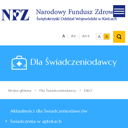
.
A
A+
A++
A
A
Dla Świadczeniodawcy
›
›
Strona główna
Dla Świadczeniodawcy
DiLO
Aktualności dla Świadczeniodawców
Świadczenia w aptekach