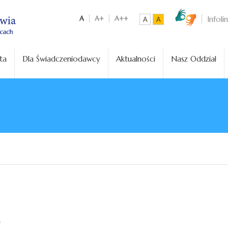
A
A+
A++
Infoli
A
A
ta
Dla Świadczeniodawcy
Aktualności
Nasz Oddział
S