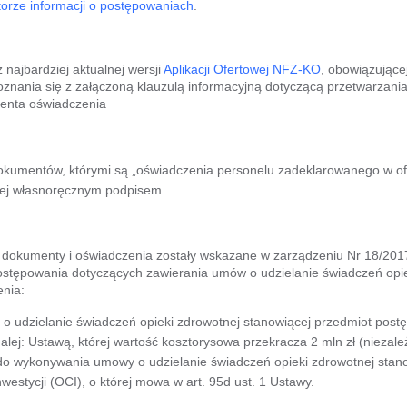
torze informacji o postępowaniach
.
 najbardziej aktualnej wersji
Aplikacji Ofertowej NFZ-KO
, obowiązując
znania się z załączoną klauzulą informacyjną dotyczącą przetwarzani
renta oświadczenia
okumentów, którymi są „oświadczenia personelu zadeklarowanego w ofe
 jej własnoręcznym podpisem.
 dokumenty i oświadczenia zostały wskazane w zarządzeniu Nr 18/2
stępowania dotyczących zawierania umów o udzielanie świadczeń opie
enia:
 udzielanie świadczeń opieki zdrowotnej stanowiącej przedmiot postę
alej: Ustawą, której wartość kosztorysowa przekracza 2 mln zł (niezależ
i do wykonywania umowy o udzielanie świadczeń opieki zdrowotnej sta
westycji (OCI), o której mowa w art. 95d ust. 1 Ustawy.