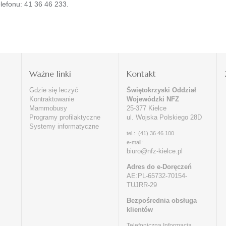
efonu: 41 36 46 233.
i
Ważne linki
Kontakt
Gdzie się leczyć
Świętokrzyski Oddział
Kontraktowanie
Wojewódzki NFZ
Mammobusy
25-377 Kielce
Programy profilaktyczne
ul. Wojska Polskiego 28D
Systemy informatyczne
tel.: (41) 36 46 100
e-mail:
biuro@nfz-kielce.pl
Adres do e-Doręczeń
AE:PL-65732-70154-
TUJRR-29
Bezpośrednia obsługa
klientów
Telefoniczna Informacja