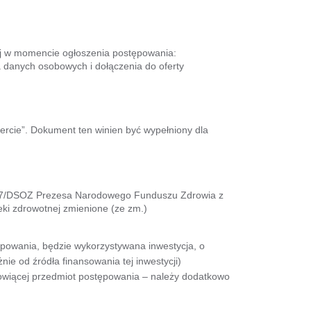
ej w momencie ogłoszenia postępowania:
a danych osobowych i dołączenia do oferty
rcie”. Dokument ten winien być wypełniony dla
017/DSOZ Prezesa Narodowego Funduszu Zdrowia z
ki zdrowotnej zmienione (ze zm.)
powania, będzie wykorzystywana inwestycja, o
nie od źródła finansowania tej inwestycji)
nowiącej przedmiot postępowania – należy dodatkowo