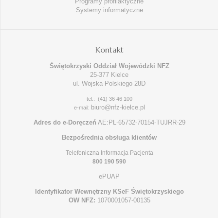
Programy profilaktyczne
Systemy informatyczne
Kontakt
Świętokrzyski Oddział Wojewódzki NFZ
25-377 Kielce
ul. Wojska Polskiego 28D
tel.: (41) 36 46 100
biuro@nfz-kielce.pl
e-mail:
Adres do e-Doręczeń
AE:PL-65732-70154-TUJRR-29
Bezpośrednia obsługa klientów
Telefoniczna Informacja Pacjenta
800 190 590
ePUAP
Identyfikator Wewnętrzny KSeF Świętokrzyskiego
OW NFZ:
1070001057-00135