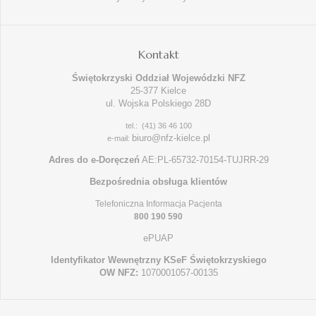
Kontakt
Świętokrzyski Oddział Wojewódzki NFZ
25-377 Kielce
ul. Wojska Polskiego 28D
tel.: (41) 36 46 100
biuro@nfz-kielce.pl
e-mail:
Adres do e-Doręczeń
AE:PL-65732-70154-TUJRR-29
Bezpośrednia obsługa klientów
Telefoniczna Informacja Pacjenta
800 190 590
ePUAP
Identyfikator Wewnętrzny KSeF Świętokrzyskiego
OW NFZ:
1070001057-00135