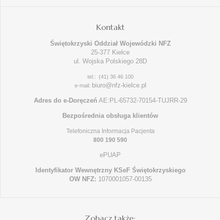
Kontakt
Świętokrzyski Oddział Wojewódzki NFZ
25-377 Kielce
ul. Wojska Polskiego 28D
tel.: (41) 36 46 100
biuro@nfz-kielce.pl
e-mail:
Adres do e-Doręczeń
AE:PL-65732-70154-TUJRR-29
Bezpośrednia obsługa klientów
Telefoniczna Informacja Pacjenta
800 190 590
ePUAP
Identyfikator Wewnętrzny KSeF Świętokrzyskiego
OW NFZ:
1070001057-00135
Zobacz także: