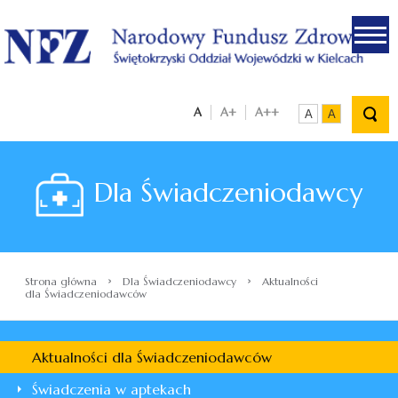
.
A
A+
A++
A
A
Dla Świadczeniodawcy
›
›
Strona główna
Dla Świadczeniodawcy
Aktualności
dla Świadczeniodawców
Aktualności dla Świadczeniodawców
Świadczenia w aptekach