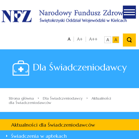
.
A
A+
A++
A
A
Dla Świadczeniodawcy
›
›
Strona główna
Dla Świadczeniodawcy
Aktualności
dla Świadczeniodawców
Aktualności dla Świadczeniodawców
Świadczenia w aptekach